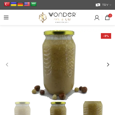
TRY
0
-8%