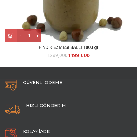
FINDIK EZMESİ BALLI 1000 gr adet
FINDIK EZMESİ BALLI 1000 gr
Orijinal
Şu
1.199,00
₺
1.299,00
₺
fiyat:
andaki
1.299,00₺.
fiyat:
1.199,00₺.
GÜVENLİ ÖDEME
HIZLI GÖNDERİM
KOLAY İADE