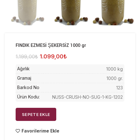
FINDIK EZMESİ ŞEKERSİZ 1000 gr
Orijinal
Şu
1.099,00
₺
1.199,00
₺
fiyat:
andaki
Ağırlık
1.199,00₺.
fiyat:
1000 kg
1.099,00₺.
Gramaj
1000 gr.
Barkod No
123
Ürün Kodu:
NUSS-CRUSH-NO-SUG-1-KG-1202
SEPETE EKLE
Favorilerime Ekle