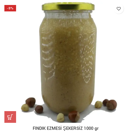
fiyat:
andaki
1.199,00₺.
fiyat:
-8%
1.099,00₺.
FINDIK EZMESİ ŞEKERSİZ 1000 gr