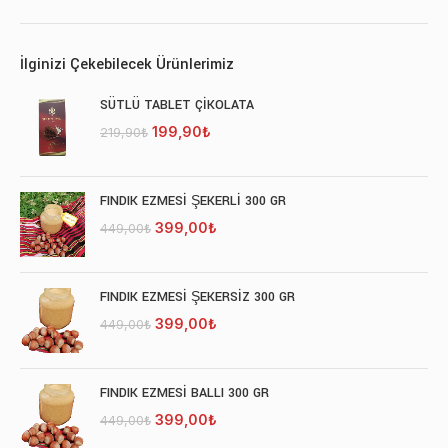
İlginizi Çekebilecek Ürünlerimiz
SÜTLÜ TABLET ÇİKOLATA
Orijinal
Şu
199,90
₺
219,90
₺
fiyat:
andaki
219,90₺.
fiyat:
199,90₺.
FINDIK EZMESİ ŞEKERLİ 300 GR
Orijinal
Şu
399,00
₺
449,00
₺
fiyat:
andaki
449,00₺.
fiyat:
399,00₺.
FINDIK EZMESİ ŞEKERSİZ 300 GR
Orijinal
Şu
399,00
₺
449,00
₺
fiyat:
andaki
449,00₺.
fiyat:
399,00₺.
FINDIK EZMESİ BALLI 300 GR
Orijinal
Şu
399,00
₺
449,00
₺
fiyat:
andaki