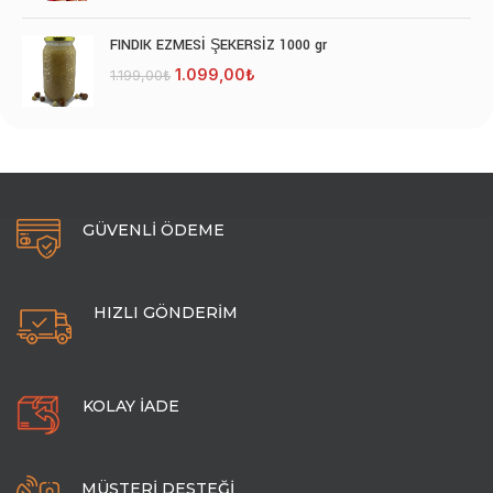
449,00₺.
fiyat:
399,00₺.
FINDIK EZMESİ ŞEKERSİZ 1000 gr
Orijinal
Şu
1.099,00
₺
1.199,00
₺
fiyat:
andaki
1.199,00₺.
fiyat:
1.099,00₺.
GÜVENLİ ÖDEME
HIZLI GÖNDERİM
KOLAY İADE
MÜŞTERİ DESTEĞİ